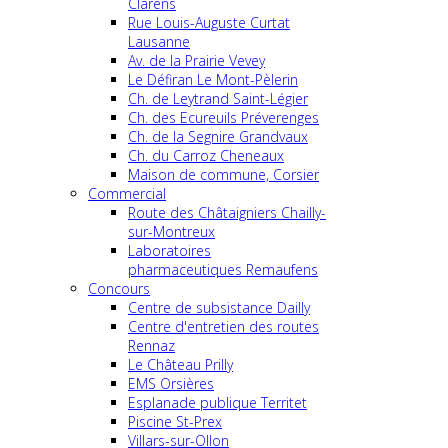
Clarens
Rue Louis-Auguste Curtat
Lausanne
Av. de la Prairie Vevey
Le Défiran Le Mont-Pèlerin
Ch. de Leytrand Saint-Légier
Ch. des Ecureuils Préverenges
Ch. de la Segnire Grandvaux
Ch. du Carroz Cheneaux
Maison de commune, Corsier
Commercial
Route des Châtaigniers Chailly-
sur-Montreux
Laboratoires
pharmaceutiques Remaufens
Concours
Centre de subsistance Dailly
Centre d'entretien des routes
Rennaz
Le Château Prilly
EMS Orsières
Esplanade publique Territet
Piscine St-Prex
Villars-sur-Ollon