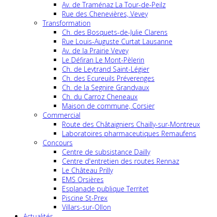
Av. de Traménaz La Tour-de-Peilz
Rue des Chenevières, Vevey
Transformation
Ch. des Bosquets-de-Julie Clarens
Rue Louis-Auguste Curtat Lausanne
Av. de la Prairie Vevey
Le Défiran Le Mont-Pèlerin
Ch. de Leytrand Saint-Légier
Ch. des Ecureuils Préverenges
Ch. de la Segnire Grandvaux
Ch. du Carroz Cheneaux
Maison de commune, Corsier
Commercial
Route des Châtaigniers Chailly-sur-Montreux
Laboratoires pharmaceutiques Remaufens
Concours
Centre de subsistance Dailly
Centre d'entretien des routes Rennaz
Le Château Prilly
EMS Orsières
Esplanade publique Territet
Piscine St-Prex
Villars-sur-Ollon
Actualités