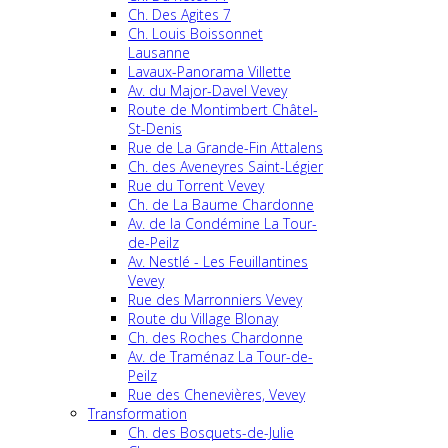
Ch. Des Agites 7
Ch. Louis Boissonnet
Lausanne
Lavaux-Panorama Villette
Av. du Major-Davel Vevey
Route de Montimbert Châtel-
St-Denis
Rue de La Grande-Fin Attalens
Ch. des Aveneyres Saint-Légier
Rue du Torrent Vevey
Ch. de La Baume Chardonne
Av. de la Condémine La Tour-
de-Peilz
Av. Nestlé - Les Feuillantines
Vevey
Rue des Marronniers Vevey
Route du Village Blonay
Ch. des Roches Chardonne
Av. de Traménaz La Tour-de-
Peilz
Rue des Chenevières, Vevey
Transformation
Ch. des Bosquets-de-Julie