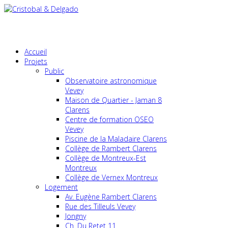
Accueil
Projets
Public
Observatoire astronomique
Vevey
Maison de Quartier - Jaman 8
Clarens
Centre de formation OSEO
Vevey
Piscine de la Maladaire Clarens
Collège de Rambert Clarens
Collège de Montreux-Est
Montreux
Collège de Vernex Montreux
Logement
Av. Eugène Rambert Clarens
Rue des Tilleuls Vevey
Jongny
Ch. Du Retet 11