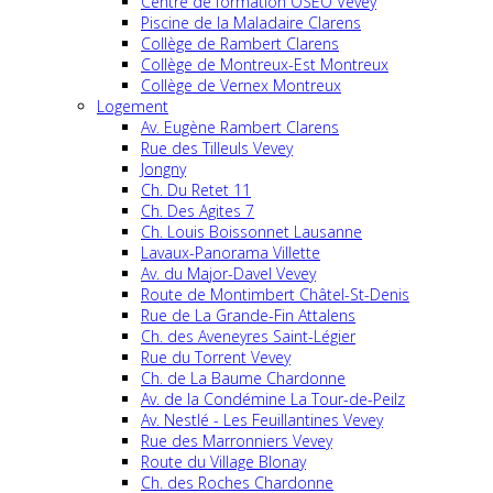
Centre de formation OSEO Vevey
Piscine de la Maladaire Clarens
Collège de Rambert Clarens
Collège de Montreux-Est Montreux
Collège de Vernex Montreux
Logement
Av. Eugène Rambert Clarens
Rue des Tilleuls Vevey
Jongny
Ch. Du Retet 11
Ch. Des Agites 7
Ch. Louis Boissonnet Lausanne
Lavaux-Panorama Villette
Av. du Major-Davel Vevey
Route de Montimbert Châtel-St-Denis
Rue de La Grande-Fin Attalens
Ch. des Aveneyres Saint-Légier
Rue du Torrent Vevey
Ch. de La Baume Chardonne
Av. de la Condémine La Tour-de-Peilz
Av. Nestlé - Les Feuillantines Vevey
Rue des Marronniers Vevey
Route du Village Blonay
Ch. des Roches Chardonne