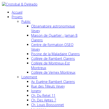
Accueil
Projets
Public
Observatoire astronomique
Vevey
Maison de Quartier - Jaman 8
Clarens
Centre de formation OSEO
Vevey
Piscine de la Maladaire Clarens
Collège de Rambert Clarens
Collège de Montreux-Est
Montreux
Collège de Vernex Montreux
Logement
Av. Eugène Rambert Clarens
Rue des Tilleuls Vevey
Jongny
Ch. Du Retet 11
Ch. Des Agites 7
Ch. Louis Boissonnet