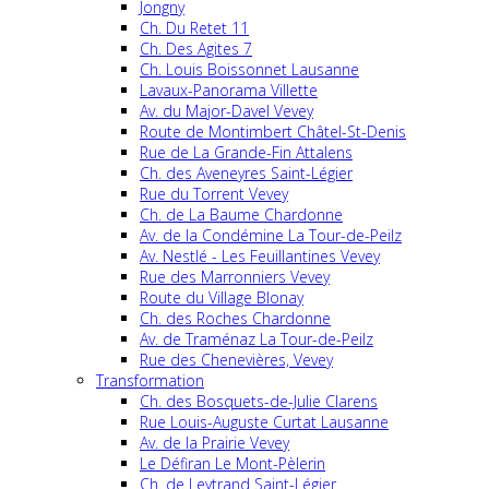
Jongny
Ch. Du Retet 11
Ch. Des Agites 7
Ch. Louis Boissonnet Lausanne
Lavaux-Panorama Villette
Av. du Major-Davel Vevey
Route de Montimbert Châtel-St-Denis
Rue de La Grande-Fin Attalens
Ch. des Aveneyres Saint-Légier
Rue du Torrent Vevey
Ch. de La Baume Chardonne
Av. de la Condémine La Tour-de-Peilz
Av. Nestlé - Les Feuillantines Vevey
Rue des Marronniers Vevey
Route du Village Blonay
Ch. des Roches Chardonne
Av. de Traménaz La Tour-de-Peilz
Rue des Chenevières, Vevey
Transformation
Ch. des Bosquets-de-Julie Clarens
Rue Louis-Auguste Curtat Lausanne
Av. de la Prairie Vevey
Le Défiran Le Mont-Pèlerin
Ch. de Leytrand Saint-Légier