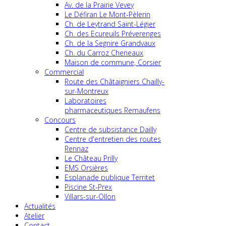
Av. de la Prairie Vevey
Le Défiran Le Mont-Pèlerin
Ch. de Leytrand Saint-Légier
Ch. des Ecureuils Préverenges
Ch. de la Segnire Grandvaux
Ch. du Carroz Cheneaux
Maison de commune, Corsier
Commercial
Route des Châtaigniers Chailly-
sur-Montreux
Laboratoires
pharmaceutiques Remaufens
Concours
Centre de subsistance Dailly
Centre d'entretien des routes
Rennaz
Le Château Prilly
EMS Orsières
Esplanade publique Territet
Piscine St-Prex
Villars-sur-Ollon
Actualités
Atelier
Contact