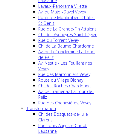
Lausanne
Lavaux-Panorama Villette
Av. du Major-Davel Vevey
Route de Montimbert Châtel-
St-Denis
Rue de La Grande-Fin Attalens
Ch. des Aveneyres Saint-Légier
Rue du Torrent Vevey
Ch. de La Baume Chardonne
Av. de la Condémine La Tour-
de-Peilz
Av. Nestlé - Les Feuillantines
Vevey
Rue des Marronniers Vevey
Route du Village Blonay
Ch. des Roches Chardonne
Av. de Traménaz La Tour-de-
Peilz
Rue des Chenevières, Vevey
Transformation
Ch. des Bosquets-de-Julie
Clarens
Rue Louis-Auguste Curtat
Lausanne