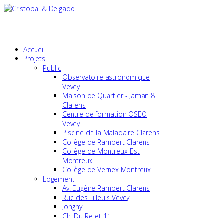
Accueil
Projets
Public
Observatoire astronomique
Vevey
Maison de Quartier - Jaman 8
Clarens
Centre de formation OSEO
Vevey
Piscine de la Maladaire Clarens
Collège de Rambert Clarens
Collège de Montreux-Est
Montreux
Collège de Vernex Montreux
Logement
Av. Eugène Rambert Clarens
Rue des Tilleuls Vevey
Jongny
Ch. Du Retet 11