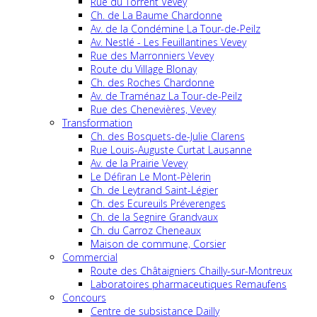
Rue du Torrent Vevey
Ch. de La Baume Chardonne
Av. de la Condémine La Tour-de-Peilz
Av. Nestlé - Les Feuillantines Vevey
Rue des Marronniers Vevey
Route du Village Blonay
Ch. des Roches Chardonne
Av. de Traménaz La Tour-de-Peilz
Rue des Chenevières, Vevey
Transformation
Ch. des Bosquets-de-Julie Clarens
Rue Louis-Auguste Curtat Lausanne
Av. de la Prairie Vevey
Le Défiran Le Mont-Pèlerin
Ch. de Leytrand Saint-Légier
Ch. des Ecureuils Préverenges
Ch. de la Segnire Grandvaux
Ch. du Carroz Cheneaux
Maison de commune, Corsier
Commercial
Route des Châtaigniers Chailly-sur-Montreux
Laboratoires pharmaceutiques Remaufens
Concours
Centre de subsistance Dailly