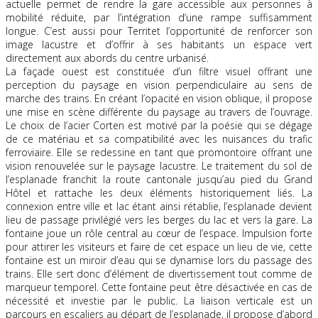
actuelle permet de rendre la gare accessible aux personnes à
mobilité réduite, par l’intégration d’une rampe suffisamment
longue. C’est aussi pour Territet l’opportunité de renforcer son
image lacustre et d’offrir à ses habitants un espace vert
directement aux abords du centre urbanisé.
La façade ouest est constituée d’un filtre visuel offrant une
perception du paysage en vision perpendiculaire au sens de
marche des trains. En créant l’opacité en vision oblique, il propose
une mise en scène différente du paysage au travers de l’ouvrage.
Le choix de l’acier Corten est motivé par la poésie qui se dégage
de ce matériau et sa compatibilité avec les nuisances du trafic
ferroviaire. Elle se redessine en tant que promontoire offrant une
vision renouvelée sur le paysage lacustre. Le traitement du sol de
l’esplanade franchit la route cantonale jusqu’au pied du Grand
Hôtel et rattache les deux éléments historiquement liés. La
connexion entre ville et lac étant ainsi rétablie, l’esplanade devient
lieu de passage privilégié vers les berges du lac et vers la gare. La
fontaine joue un rôle central au cœur de l’espace. Impulsion forte
pour attirer les visiteurs et faire de cet espace un lieu de vie, cette
fontaine est un miroir d’eau qui se dynamise lors du passage des
trains. Elle sert donc d’élément de divertissement tout comme de
marqueur temporel. Cette fontaine peut être désactivée en cas de
nécessité et investie par le public. La liaison verticale est un
parcours en escaliers au départ de l’esplanade, il propose d’abord