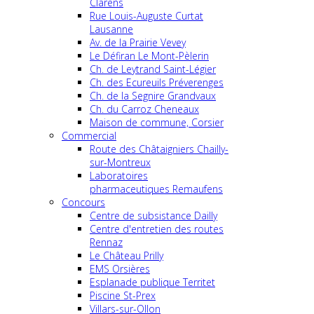
Clarens
Rue Louis-Auguste Curtat
Lausanne
Av. de la Prairie Vevey
Le Défiran Le Mont-Pèlerin
Ch. de Leytrand Saint-Légier
Ch. des Ecureuils Préverenges
Ch. de la Segnire Grandvaux
Ch. du Carroz Cheneaux
Maison de commune, Corsier
Commercial
Route des Châtaigniers Chailly-
sur-Montreux
Laboratoires
pharmaceutiques Remaufens
Concours
Centre de subsistance Dailly
Centre d'entretien des routes
Rennaz
Le Château Prilly
EMS Orsières
Esplanade publique Territet
Piscine St-Prex
Villars-sur-Ollon