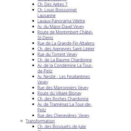
Ch. Des Agites 7
Ch. Louis Boissonnet
Lausanne
Lavaux-Panorama Villette
Av. du Major-Davel Vevey
Route de Montimbert Châtel-
St-Denis
Rue de La Grande-Fin Attalens
Ch. des Aveneyres Saint-Légier
Rue du Torrent Vevey
Ch. de La Baume Chardonne
Av. de la Condémine La Tour-
de-Peilz
Av. Nestlé - Les Feuillantines
Vevey
Rue des Marronniers Vevey
Route du Village Blonay
Ch. des Roches Chardonne
Av. de Traménaz La Tour-de-
Peilz
Rue des Chenevières, Vevey
Transformation
Ch. des Bosquets-de-Julie