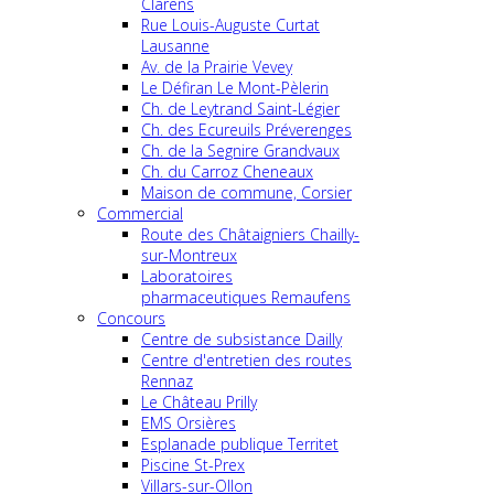
Clarens
Rue Louis-Auguste Curtat
Lausanne
Av. de la Prairie Vevey
Le Défiran Le Mont-Pèlerin
Ch. de Leytrand Saint-Légier
Ch. des Ecureuils Préverenges
Ch. de la Segnire Grandvaux
Ch. du Carroz Cheneaux
Maison de commune, Corsier
Commercial
Route des Châtaigniers Chailly-
sur-Montreux
Laboratoires
pharmaceutiques Remaufens
Concours
Centre de subsistance Dailly
Centre d'entretien des routes
Rennaz
Le Château Prilly
EMS Orsières
Esplanade publique Territet
Piscine St-Prex
Villars-sur-Ollon