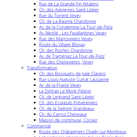
Rue de La Grande-Fin Attalens
Ch. des Aveneyres Saint-Légier
Rue du Torrent Vevey
Ch. de La Baume Chardonne
Av. de la Condémine La Tour-de-Peilz
Av. Nestlé - Les Feuillantines Vevey
Rue des Marronniers Vevey
Route du Village Blonay
Ch. des Roches Chardonne
Av. de Traménaz La Tour-de-Peilz
Rue des Chenevières, Vevey
Transformation
Ch. des Bosquets-de-Julie Clarens
Rue Louis-Auguste Curtat Lausanne
Av. de la Prairie Vevey
Le Défiran Le Mont-Pèlerin
Ch. de Leytrand Saint-Légier
Ch. des Ecureuils Préverenges
Ch. de la Segnire Grandvaux
Ch. du Carroz Cheneaux
Maison de commune, Corsier
Commercial
Route des Châtaigniers Chailly-sur-Montreux