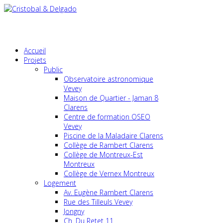
Accueil
Projets
Public
Observatoire astronomique
Vevey
Maison de Quartier - Jaman 8
Clarens
Centre de formation OSEO
Vevey
Piscine de la Maladaire Clarens
Collège de Rambert Clarens
Collège de Montreux-Est
Montreux
Collège de Vernex Montreux
Logement
Av. Eugène Rambert Clarens
Rue des Tilleuls Vevey
Jongny
Ch. Du Retet 11