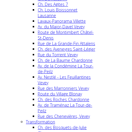
Ch. Des Agites 7
Ch. Louis Boissonnet
Lausanne
Lavaux-Panorama Villette
Av. du Major-Davel Vevey
Route de Montimbert Châtel-
St-Denis
Rue de La Grande-Fin Attalens
Ch. des Aveneyres Saint-Légier
Rue du Torrent Vevey
Ch. de La Baume Chardonne
Av. de la Condémine La Tour-
de-Peilz
Av. Nestlé - Les Feuillantines
Vevey
Rue des Marronniers Vevey
Route du Village Blonay
Ch. des Roches Chardonne
Av. de Traménaz La Tour-de-
Peilz
Rue des Chenevières, Vevey
Transformation
Ch. des Bosquets-de-Julie