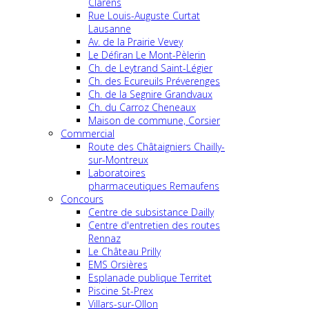
Clarens
Rue Louis-Auguste Curtat
Lausanne
Av. de la Prairie Vevey
Le Défiran Le Mont-Pèlerin
Ch. de Leytrand Saint-Légier
Ch. des Ecureuils Préverenges
Ch. de la Segnire Grandvaux
Ch. du Carroz Cheneaux
Maison de commune, Corsier
Commercial
Route des Châtaigniers Chailly-
sur-Montreux
Laboratoires
pharmaceutiques Remaufens
Concours
Centre de subsistance Dailly
Centre d'entretien des routes
Rennaz
Le Château Prilly
EMS Orsières
Esplanade publique Territet
Piscine St-Prex
Villars-sur-Ollon