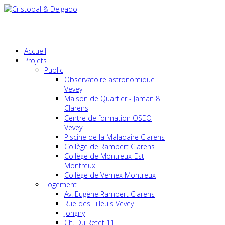
Accueil
Projets
Public
Observatoire astronomique
Vevey
Maison de Quartier - Jaman 8
Clarens
Centre de formation OSEO
Vevey
Piscine de la Maladaire Clarens
Collège de Rambert Clarens
Collège de Montreux-Est
Montreux
Collège de Vernex Montreux
Logement
Av. Eugène Rambert Clarens
Rue des Tilleuls Vevey
Jongny
Ch. Du Retet 11