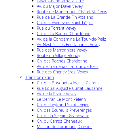
Lavaux-Panorama Villette
Av. du Major-Davel Vevey
Route de Montimbert Châtel-St-Denis
Rue de La Grande-Fin Attalens
Ch. des Aveneyres Saint-Légier
Rue du Torrent Vevey
Ch. de La Baume Chardonne
Av. de la Condémine La Tour-de-Peilz
Av. Nestlé - Les Feuillantines Vevey
Rue des Marronniers Vevey
Route du Village Blonay
Ch. des Roches Chardonne
Av. de Traménaz La Tour-de-Peilz
Rue des Chenevières, Vevey
Transformation
Ch. des Bosquets-de-Julie Clarens
Rue Louis-Auguste Curtat Lausanne
Av. de la Prairie Vevey
Le Défiran Le Mont-Pèlerin
Ch. de Leytrand Saint-Légier
Ch. des Ecureuils Préverenges
Ch. de la Segnire Grandvaux
Ch. du Carroz Cheneaux
Maison de commune, Corsier