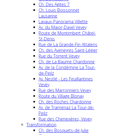
Ch. Des Agites 7
Ch. Louis Boissonnet
Lausanne
Lavaux-Panorama Villette
Av. du Major-Davel Vevey
Route de Montimbert Châtel-
St-Denis
Rue de La Grande-Fin Attalens
Ch. des Aveneyres Saint-Légier
Rue du Torrent Vevey
Ch. de La Baume Chardonne
Av. de la Condémine La Tour-
de-Peilz
Av. Nestlé - Les Feuillantines
Vevey
Rue des Marronniers Vevey
Route du Village Blonay
Ch. des Roches Chardonne
Av. de Traménaz La Tour-de-
Peilz
Rue des Chenevières, Vevey
Transformation
Ch. des Bosquets-de-Julie