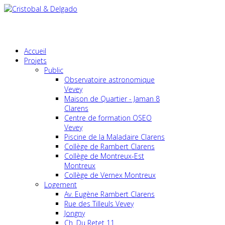
Accueil
Projets
Public
Observatoire astronomique
Vevey
Maison de Quartier - Jaman 8
Clarens
Centre de formation OSEO
Vevey
Piscine de la Maladaire Clarens
Collège de Rambert Clarens
Collège de Montreux-Est
Montreux
Collège de Vernex Montreux
Logement
Av. Eugène Rambert Clarens
Rue des Tilleuls Vevey
Jongny
Ch. Du Retet 11