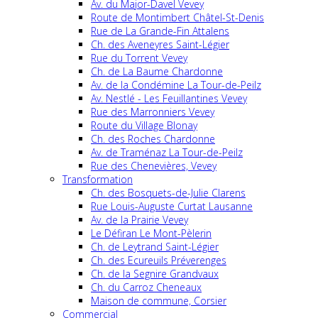
Av. du Major-Davel Vevey
Route de Montimbert Châtel-St-Denis
Rue de La Grande-Fin Attalens
Ch. des Aveneyres Saint-Légier
Rue du Torrent Vevey
Ch. de La Baume Chardonne
Av. de la Condémine La Tour-de-Peilz
Av. Nestlé - Les Feuillantines Vevey
Rue des Marronniers Vevey
Route du Village Blonay
Ch. des Roches Chardonne
Av. de Traménaz La Tour-de-Peilz
Rue des Chenevières, Vevey
Transformation
Ch. des Bosquets-de-Julie Clarens
Rue Louis-Auguste Curtat Lausanne
Av. de la Prairie Vevey
Le Défiran Le Mont-Pèlerin
Ch. de Leytrand Saint-Légier
Ch. des Ecureuils Préverenges
Ch. de la Segnire Grandvaux
Ch. du Carroz Cheneaux
Maison de commune, Corsier
Commercial