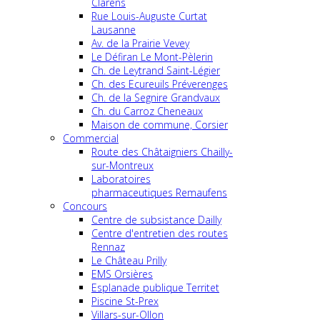
Clarens
Rue Louis-Auguste Curtat
Lausanne
Av. de la Prairie Vevey
Le Défiran Le Mont-Pèlerin
Ch. de Leytrand Saint-Légier
Ch. des Ecureuils Préverenges
Ch. de la Segnire Grandvaux
Ch. du Carroz Cheneaux
Maison de commune, Corsier
Commercial
Route des Châtaigniers Chailly-
sur-Montreux
Laboratoires
pharmaceutiques Remaufens
Concours
Centre de subsistance Dailly
Centre d'entretien des routes
Rennaz
Le Château Prilly
EMS Orsières
Esplanade publique Territet
Piscine St-Prex
Villars-sur-Ollon