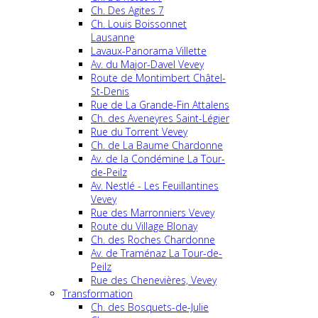
Ch. Des Agites 7
Ch. Louis Boissonnet
Lausanne
Lavaux-Panorama Villette
Av. du Major-Davel Vevey
Route de Montimbert Châtel-
St-Denis
Rue de La Grande-Fin Attalens
Ch. des Aveneyres Saint-Légier
Rue du Torrent Vevey
Ch. de La Baume Chardonne
Av. de la Condémine La Tour-
de-Peilz
Av. Nestlé - Les Feuillantines
Vevey
Rue des Marronniers Vevey
Route du Village Blonay
Ch. des Roches Chardonne
Av. de Traménaz La Tour-de-
Peilz
Rue des Chenevières, Vevey
Transformation
Ch. des Bosquets-de-Julie