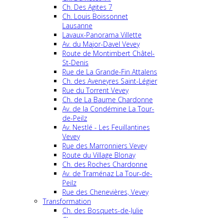
Ch. Des Agites 7
Ch. Louis Boissonnet
Lausanne
Lavaux-Panorama Villette
Av. du Major-Davel Vevey
Route de Montimbert Châtel-
St-Denis
Rue de La Grande-Fin Attalens
Ch. des Aveneyres Saint-Légier
Rue du Torrent Vevey
Ch. de La Baume Chardonne
Av. de la Condémine La Tour-
de-Peilz
Av. Nestlé - Les Feuillantines
Vevey
Rue des Marronniers Vevey
Route du Village Blonay
Ch. des Roches Chardonne
Av. de Traménaz La Tour-de-
Peilz
Rue des Chenevières, Vevey
Transformation
Ch. des Bosquets-de-Julie