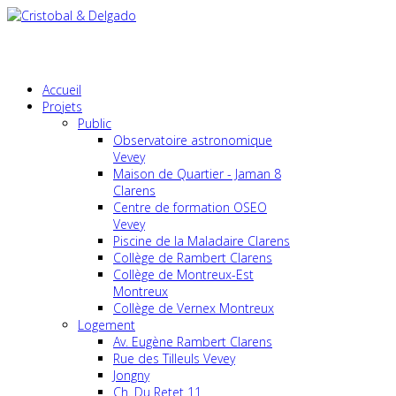
Accueil
Projets
Public
Observatoire astronomique
Vevey
Maison de Quartier - Jaman 8
Clarens
Centre de formation OSEO
Vevey
Piscine de la Maladaire Clarens
Collège de Rambert Clarens
Collège de Montreux-Est
Montreux
Collège de Vernex Montreux
Logement
Av. Eugène Rambert Clarens
Rue des Tilleuls Vevey
Jongny
Ch. Du Retet 11