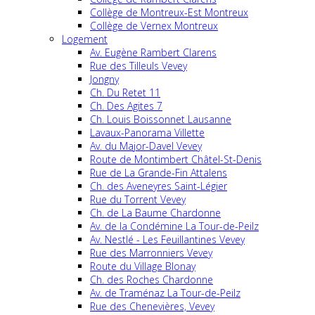
Collège de Montreux-Est Montreux
Collège de Vernex Montreux
Logement
Av. Eugène Rambert Clarens
Rue des Tilleuls Vevey
Jongny
Ch. Du Retet 11
Ch. Des Agites 7
Ch. Louis Boissonnet Lausanne
Lavaux-Panorama Villette
Av. du Major-Davel Vevey
Route de Montimbert Châtel-St-Denis
Rue de La Grande-Fin Attalens
Ch. des Aveneyres Saint-Légier
Rue du Torrent Vevey
Ch. de La Baume Chardonne
Av. de la Condémine La Tour-de-Peilz
Av. Nestlé - Les Feuillantines Vevey
Rue des Marronniers Vevey
Route du Village Blonay
Ch. des Roches Chardonne
Av. de Traménaz La Tour-de-Peilz
Rue des Chenevières, Vevey