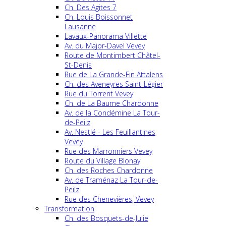
Ch. Des Agites 7
Ch. Louis Boissonnet
Lausanne
Lavaux-Panorama Villette
Av. du Major-Davel Vevey
Route de Montimbert Châtel-
St-Denis
Rue de La Grande-Fin Attalens
Ch. des Aveneyres Saint-Légier
Rue du Torrent Vevey
Ch. de La Baume Chardonne
Av. de la Condémine La Tour-
de-Peilz
Av. Nestlé - Les Feuillantines
Vevey
Rue des Marronniers Vevey
Route du Village Blonay
Ch. des Roches Chardonne
Av. de Traménaz La Tour-de-
Peilz
Rue des Chenevières, Vevey
Transformation
Ch. des Bosquets-de-Julie