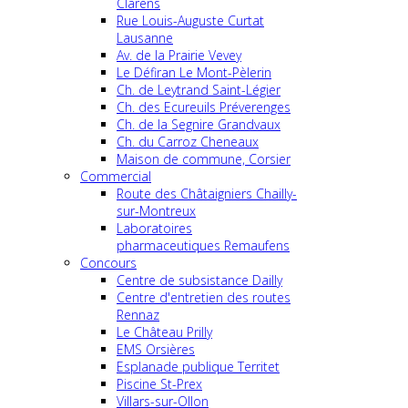
Clarens
Rue Louis-Auguste Curtat
Lausanne
Av. de la Prairie Vevey
Le Défiran Le Mont-Pèlerin
Ch. de Leytrand Saint-Légier
Ch. des Ecureuils Préverenges
Ch. de la Segnire Grandvaux
Ch. du Carroz Cheneaux
Maison de commune, Corsier
Commercial
Route des Châtaigniers Chailly-
sur-Montreux
Laboratoires
pharmaceutiques Remaufens
Concours
Centre de subsistance Dailly
Centre d'entretien des routes
Rennaz
Le Château Prilly
EMS Orsières
Esplanade publique Territet
Piscine St-Prex
Villars-sur-Ollon