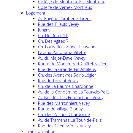
Collège de Montreux-Est Montreux
Collège de Vernex Montreux
Logement
Av. Eugène Rambert Clarens
Rue des Tilleuls Vevey
Jongny
Ch. Du Retet 11
Ch. Des Agites 7
Ch. Louis Boissonnet Lausanne
Lavaux-Panorama Villette
Av. du Major-Davel Vevey
Route de Montimbert Châtel-St-Denis
Rue de La Grande-Fin Attalens
Ch. des Aveneyres Saint-Légier
Rue du Torrent Vevey
Ch. de La Baume Chardonne
Av. de la Condémine La Tour-de-Peilz
Av. Nestlé - Les Feuillantines Vevey
Rue des Marronniers Vevey
Route du Village Blonay
Ch. des Roches Chardonne
Av. de Traménaz La Tour-de-Peilz
Rue des Chenevières, Vevey
Transformation