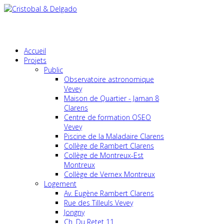
Accueil
Projets
Public
Observatoire astronomique
Vevey
Maison de Quartier - Jaman 8
Clarens
Centre de formation OSEO
Vevey
Piscine de la Maladaire Clarens
Collège de Rambert Clarens
Collège de Montreux-Est
Montreux
Collège de Vernex Montreux
Logement
Av. Eugène Rambert Clarens
Rue des Tilleuls Vevey
Jongny
Ch. Du Retet 11