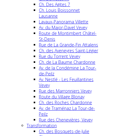
Ch. Des Agites 7
Ch. Louis Boissonnet
Lausanne
Lavaux-Panorama Villette
Av. du Major-Davel Vevey
Route de Montimbert Châtel-
St-Denis
Rue de La Grande-Fin Attalens
Ch. des Aveneyres Saint-Légier
Rue du Torrent Vevey
Ch. de La Baume Chardonne
Av. de la Condémine La Tour-
de-Peilz
Av. Nestlé - Les Feuillantines
Vevey
Rue des Marronniers Vevey
Route du Village Blonay
Ch. des Roches Chardonne
Av. de Traménaz La Tour-de-
Peilz
Rue des Chenevières, Vevey
Transformation
Ch. des Bosquets-de-Julie