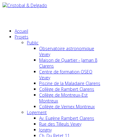
Accueil
Projets
Public
Observatoire astronomique
Vevey
Maison de Quartier - Jaman 8
Clarens
Centre de formation OSEO
Vevey
Piscine de la Maladaire Clarens
Collège de Rambert Clarens
Collège de Montreux-Est
Montreux
Collège de Vernex Montreux
Logement
Av. Eugène Rambert Clarens
Rue des Tilleuls Vevey
Jongny
Ch. Du Retet 11