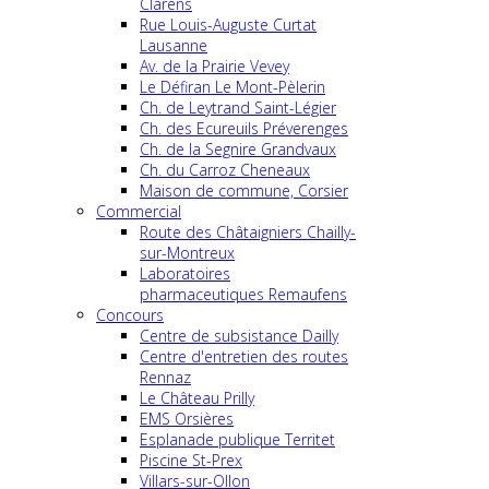
Clarens
Rue Louis-Auguste Curtat
Lausanne
Av. de la Prairie Vevey
Le Défiran Le Mont-Pèlerin
Ch. de Leytrand Saint-Légier
Ch. des Ecureuils Préverenges
Ch. de la Segnire Grandvaux
Ch. du Carroz Cheneaux
Maison de commune, Corsier
Commercial
Route des Châtaigniers Chailly-
sur-Montreux
Laboratoires
pharmaceutiques Remaufens
Concours
Centre de subsistance Dailly
Centre d'entretien des routes
Rennaz
Le Château Prilly
EMS Orsières
Esplanade publique Territet
Piscine St-Prex
Villars-sur-Ollon