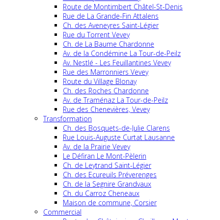
Route de Montimbert Châtel-St-Denis
Rue de La Grande-Fin Attalens
Ch. des Aveneyres Saint-Légier
Rue du Torrent Vevey
Ch. de La Baume Chardonne
Av. de la Condémine La Tour-de-Peilz
Av. Nestlé - Les Feuillantines Vevey
Rue des Marronniers Vevey
Route du Village Blonay
Ch. des Roches Chardonne
Av. de Traménaz La Tour-de-Peilz
Rue des Chenevières, Vevey
Transformation
Ch. des Bosquets-de-Julie Clarens
Rue Louis-Auguste Curtat Lausanne
Av. de la Prairie Vevey
Le Défiran Le Mont-Pèlerin
Ch. de Leytrand Saint-Légier
Ch. des Ecureuils Préverenges
Ch. de la Segnire Grandvaux
Ch. du Carroz Cheneaux
Maison de commune, Corsier
Commercial